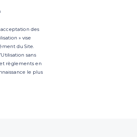
m
t acceptation des
lisation » vise
ément du Site.
Utilisation sans
s et règlements en
onnaissance le plus