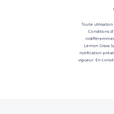
Toute utilisatio
Conditions d’U
indifféremmen
Lemon Grass Spo
notification préa
vigueur. En conséq