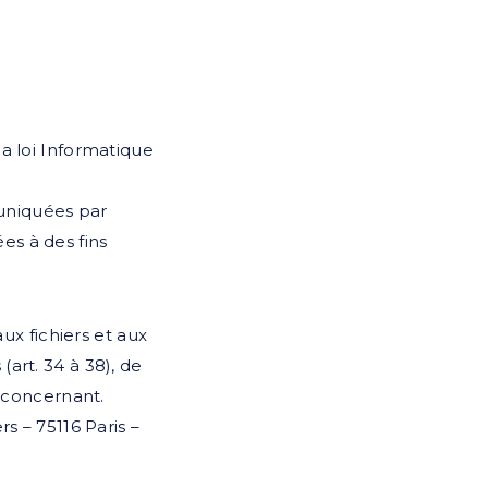
a loi Informatique
uniquées par
es à des fins
aux fichiers et aux
 (art. 34 à 38), de
s concernant.
s – 75116 Paris –